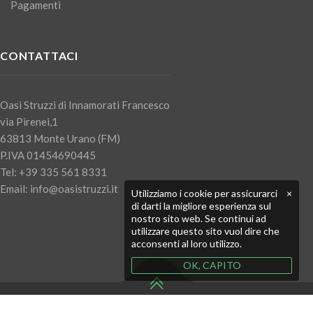
Pagamenti
CONTATTACI
Oasi Struzzi di Innamorati Francesco
via Pirenei,1
63813 Monte Urano (FM)
P.IVA 01454690445
Tel: +39 335 561 8331
Email: info@oasistruzzi.it
Utilizziamo i cookie per assicurarci
×
di darti la migliore esperienza sul
nostro sito web. Se continui ad
utilizzare questo sito vuol dire che
acconsenti al loro utilizzo.
OK, CAPITO
Copyright © 2020 WWW.OASISTRUZZI.IT - Tutti i diritti