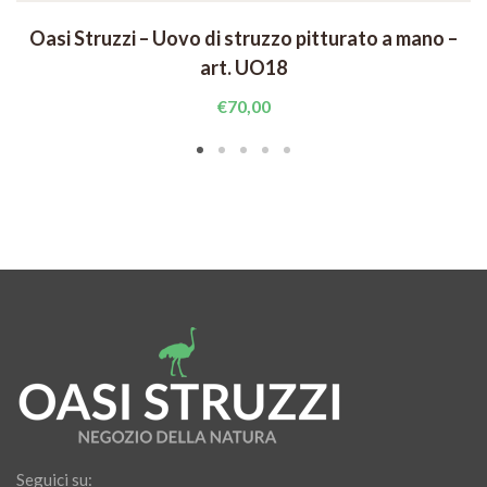
Oasi Struzzi – Uovo di struzzo pitturato a mano –
art. UO18
€
70,00
Seguici su: