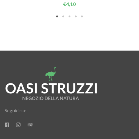
€
4,10
Seguici su: