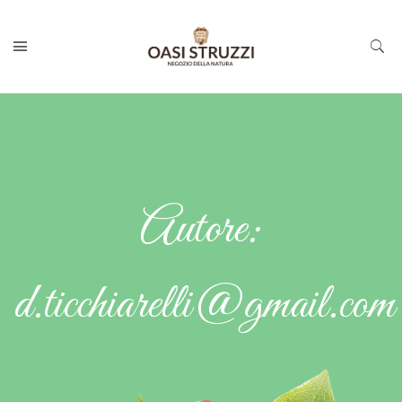
Autore:
d.ticchiarelli@gmail.com